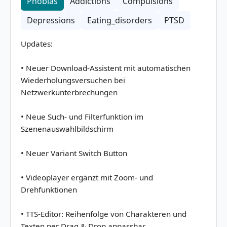
Phobias
Addictions
Compulsions
Version 3.0.24
Depressions
Eating_disorders
PTSD
Version 3.0.23
Updates:
Version 3.0.22
• Neuer Download-Assistent mit automatischen
Wiederholungsversuchen bei
Version 3.0.21
Netzwerkunterbrechungen
Version 3.0.20
• Neue Such- und Filterfunktion im
Szenenauswahlbildschirm
Version 3.0.19
• Neuer Variant Switch Button
Version 3.0.18
• Videoplayer ergänzt mit Zoom- und
Drehfunktionen
Version 2.x (2021 - 2023)
• TTS-Editor: Reihenfolge von Charakteren und
Texten per Drag & Drop anpassbar